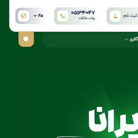
05134047
بت نام
وقت ملاقات
گالری