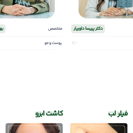
دکتر پریسا داوریار
به
متخصص
پوست و مو
فیلر لب
کاشت ابرو