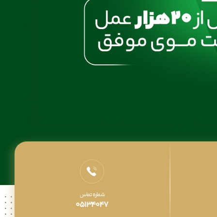
شماره تماس
05134047