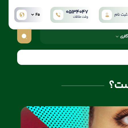
05134047
بت نام
وقت ملاقات
گالری
ست؟