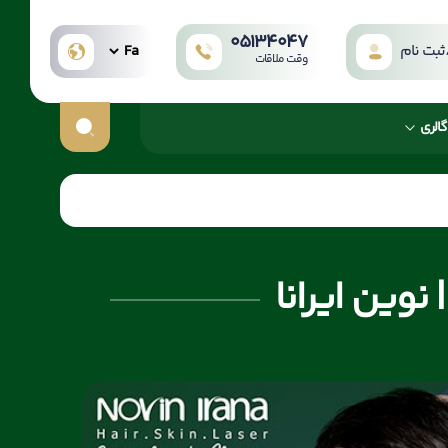
05134047
بت نام
وقت ملاقات
گالری
نوین ایرانا