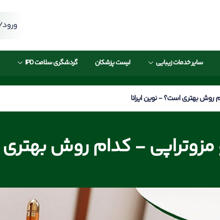
ورود/ث
سایر خدمات زیبایی
لیست پزشکان
گردشگری سلامت IPD
م روش بهتری است؟ - نوین ایرانا
زوتراپی - کدام روش بهتری ا