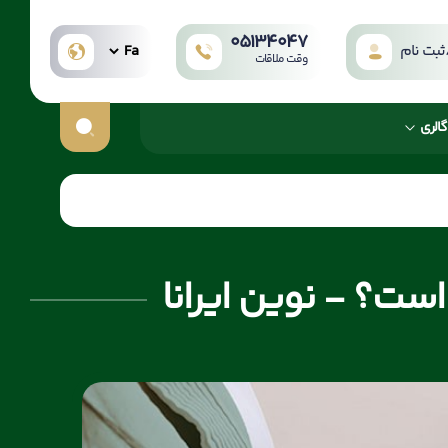
05134047
بت نام
وقت ملاقات
گالری
ست؟ - نوین ایرانا