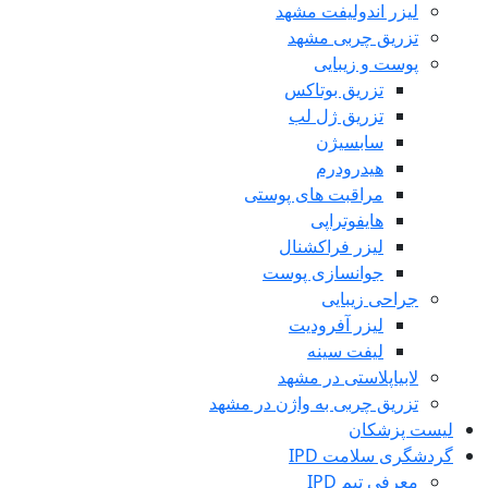
لیزر اندولیفت مشهد
تزریق چربی مشهد
پوست و زیبایی
تزریق بوتاکس
تزریق ژل لب
سابسیژن
هیدرودرم
مراقبت های پوستی
هایفوتراپی
لیزر فراکشنال
جوانسازی پوست
جراحی زیبایی
لیزر آفرودیت
لیفت سینه
لابیاپلاستی در مشهد
تزریق چربی به واژن در مشهد
لیست پزشکان
گردشگری سلامت IPD
معرفی تیم IPD