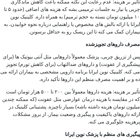
تأثیر بر هزینه: عدم رعایت این نکته ممکنه باعث کاهش ماندگاری
چربی یا نیاز به جلسات ترمیمی بشه که هزینه های اضافی (حدود ۵ تا
۱۰ میلیون تومان بسته به حجم ترمیم) به همراه داره. کلینیک نوین
ایرانا با ارائه بالش های مخصوص یا راهنمایی درباره نحوه خوابیدن، به
بیماران کمک می کنه تا این ریسک رو به حداقل برسونن.
مصرف داروهای تجویزشده
پس از تزریق چربی، پزشک معمولاً داروهایی مثل آنتی بیوتیک ها (برای
پیشگیری از عفونت) و داروهای ضدالتهاب (برای کاهش تورم) تجویز
می کنه. کلینیک نوین ایرانا برنامه دارویی مشخصی به بیماران ارائه می
ده و بر اهمیت مصرف منظم این داروها تأکید داره.
تأثیر بر هزینه: هزینه داروها معمولاً بین ۲۰۰ تا ۵۰۰ هزار تومان است
که در مقایسه با هزینه درمان عوارضی مثل عفونت (که ممکنه چندین
میلیون تومان هزینه داشته باشه) بسیار ناچیزه. پشتیبانی کلینیک در
ارائه داروهای باکیفیت و پیگیری وضعیت بیمار، از بروز مشکلات
پرهزینه جلوگیری می کنه.
پیگیری های منظم با پزشک نوین ایرانا