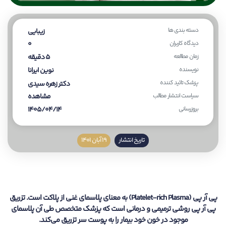
دسته بندی ها
زیبایی
دیدگاه کاربران
0
زمان مطالعه
5 دقیقه
نویسنده
نوین ایرانا
پزشک تائید کننده
دکتر زهره سیدی
سیاست انتشار مطالب
مشاهده
بروزرسانی
1405/04/14
تاریخ انتشار
19 آبان 1401
پی آر پی (Platelet-rich Plasma) به معنای پلاسمای غنی از پلاکت است. تزریق
پی آر پی روشی ترمیمی و درمانی است که پزشک متخصص طی آن پلاسمای
موجود در خون خود بیمار را به پوست سر تزریق می‌کند.